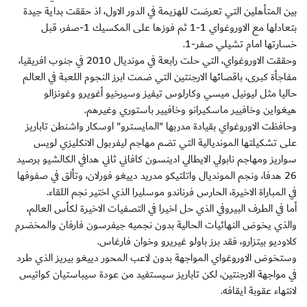
بين المتأهلين التي تعرضت للهزيمة في الدور الاول، اذ حققت بداية جيدة
بتعادلها مع الاوروغواي 1-1 ثم فوزها على المكسيك 1-صفر، قبل
خسارتها امام تشيلي صفر-1.
وحققت الاوروغواي، التي حلت رابعة في مونديال 2010 في جنوب افريقيا،
مفاجأة كبرى، باقصائها الارجنتين التي ضمت ابرز النجوم اللعبة في العالم
حاليا مثل ليونيل ميسي وكارلوس تيفيز وسيرخيو أغويرو وغونزالو
هيغواين وخافيير ماسكيرانو وخافيير باستوري وغيرهم.
وحافظت الاوروغواي بقيادة مدربها "المايسترو" اوسكار واشنطن تاباريز
على تشكيلتها المونديالية التي تضم مهاجم ليفربول الانكليزي لويس
سواريز ومهاجم نابولي الايطالي ادينسون كافاني ثاني هدافي الكالشيو برصيد
26 هدفا، ونجم المونديال واتلتيكو مدريد دييغو فورلان، وتألق في صفوفها
في المباراة الاخيرة، الحارس فرناندو موسليرا الذي اختير نجم اللقاء.
أما في الطرف البيروفي الذي حل اخيرا في التصفيات الاخيرة لكأس العالم،
والذي يخوض النهائيات الحالية بدون نجميه جيفرسون فارفان والمخضرم
كلاوديو بيتزارو، فقد برز باولو غيريرو وخوان فارغاس.
وستخوض الاوروغواي المواجهة بدون لاعب المحور دييغو بيريز الذي طرد
في مواجهة الارجنتين، لكن تاباريز سيستفيد من عودة سيباستيان كواتيس
لانتهاء عقوبة ايقافه.