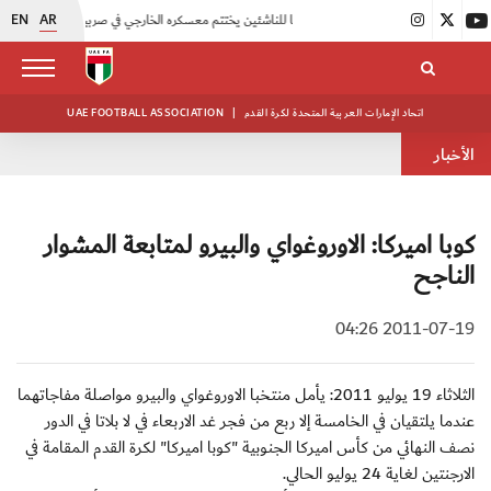
EN
AR
|
منتخبنا للناشئين يختتم معسكره الخارجي في صربيا
|
اتحاد الكرة يُنظم ورشة عمل للمراقبين المعتمدين
اتحاد الإمارات العربية المتحدة لكرة القدم
|
UAE FOOTBALL ASSOCIATION
الأخبار
كوبا اميركا: الاوروغواي والبيرو لمتابعة المشوار
الناجح
2011-07-19 04:26
الثلاثاء 19 يوليو 2011: يأمل منتخبا الاوروغواي والبيرو مواصلة مفاجاتهما
عندما يلتقيان في الخامسة إلا ربع من فجر غد الاربعاء في لا بلاتا في الدور
نصف النهائي من كأس اميركا الجنوبية "كوبا اميركا" لكرة القدم المقامة في
الارجنتين لغاية 24 يوليو الحالي.