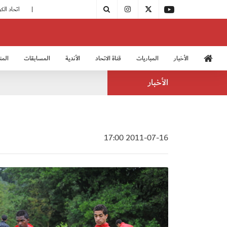
|
مودرن سبورت يُتوج بطلًا لدوري الدرجة الثالثة
|
اتحاد الكرة يُشارك في الكونغرس الآسيوي الـ 36
الأخبار
المباريات
قناة الاتحاد
الأندية
المسابقات
المن
منتخب الشباب 2005
منت
الأخبار
2011-07-16 17:00