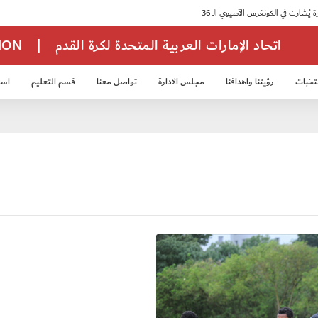
اتحاد الإمارات العربية المتحدة لكرة القدم
|
TION
تخبات
رؤيتنا واهدافنا
مجلس الادارة
تواصل معنا
قسم التعليم
استر
خب الشباب 2007
منتخب الناشئين 2008
منتخب الناشئين 2010
منتخب الناشئي