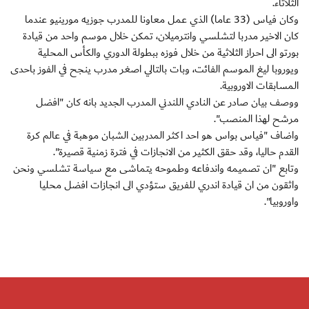
الثلاثاء.
وكان فياس (33 عاما) الذي عمل معاونا للمدرب جوزيه مورينيو عندما
كان الاخير مدربا لتشلسي وانترميلان، تمكن خلال موسم واحد من قيادة
بورتو الى احراز الثلاثية من خلال فوزه ببطولة الدوري والكأس المحلية
ويوروبا ليغ الموسم الفائت، وبات بالتالي اصغر مدرب ينجح في الفوز باحدى
المسابقات الاوروبية.
ووصف بيان صادر عن النادي اللندني المدرب الجديد بانه كان "افضل
مرشح لهذا المنصب".
واضاف "فياس بواس هو احد اكثر المدربين الشبان موهبة في عالم كرة
القدم حاليا، وقد حقق الكثير من الانجازات في فترة زمنية قصيرة".
وتابع "ان تصميمه واندفاعه وطموحه يتماشى مع سياسة تشلسي ونحن
واثقون من ان قيادة اندري للفريق ستؤدي الى انجازات افضل محليا
واوروبيا".