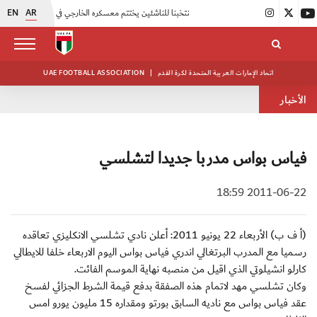
EN
AR
|
منتخبنا للناشئين يختتم معسكره الخارجي في صربيا
|
اتحاد الكرة يُنظم ورشة عمل للمراقبين المعتمدين
اتحاد الإمارات العربية المتحدة لكرة القدم
|
UAE FOOTBALL ASSOCIATION
الأخبار
فياس بواس مدربا جديدا لتشلسي
2011-06-22 18:59
(أ ف ب) الأربعاء 22 يونيو 2011: أعلن نادي تشلسي الانكليزي تعاقده
رسميا مع المدرب البرتغالي اندري فياس بواس اليوم الاربعاء خلفا للايطالي
كارلو انشيلوتي الذي اقيل من منصبه نهاية الموسم الفائت.
وكان تشلسي مهد لاتمام هذه الصفقة بدفع قيمة الشرط الجزائي لفسخ
عقد فياس بواس مع ناديه السابق بورتو ومقداره 15 مليون يورو امس