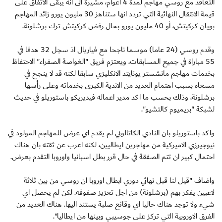
التعاقد مع روسي مهاجم لمدة 4 اعوام، مشيرة الى انه يبقى الاتفاق على
قيمة الانتقال النهائية التي تردد انها ستناهز 30 مليون يورو زائد المهاجم
بويان كركيتش، أو 40 مليون يورو بحال رفض كركيتش ترك برشلونة.
وقدم روسي (24 عاما) موسما ناجحا مع فياريال اذ سجل 32 هدفا في
55 مباراة في جميع المسابقات، ويعتزم فريق "الغواصة الصفراء" الاحتفاظ
بخدمات مهاجم مانشستر يونايتد الانكليزي سابقا لكنه قد لا ينجح في
مسعاه بسبب اهتمام العديد من الاندية الكبرى بخدماته وعلى رأسها
برشلونة، وذلك بحسب ما اكد مدير اعماله فيديريكو باستوريلو في حديث
لشبكة "بريميوم كالتشيو".
واكد باستوريلو بان النادي الكاتالوني لم يقدم اي عرض للمهاجم المولود في
نيوجيرزي الاميركية من مهاجرين ايطاليين، لكنه اعرب عن ثقته بان هناك
احتمال كبير ان تتم الصفقة في حال قرر بطل اسبانيا واوروبا التقدم بعرض.
واضاف "قيل لنا قبل نهائي دوري ابطال اوروبا ان روسي من بين ثلاثة
لاعبين يفكر بهم (برشلونة) من اجل تعزيز صفوفه. لكن لم يحصل اي
شيء ولا توجد هناك حاليا اي وقائع صلبة يستند اليها. هناك العديد من
الفرق الاوروبية التي تركز على جوسيبي وبينها من ايطاليا".