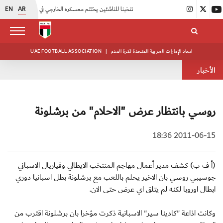
EN
AR
|
منتخبنا للناشئين يختتم معسكره الخارجي في صربيا
|
اتحاد الكرة يُنظم ورشة عمل للمراقبين المعتمدين
اتحاد الإمارات العربية المتحدة لكرة القدم
|
UAE FOOTBALL ASSOCIATION
الأخبار
روسي بانتظار عرض "الاحلام" من برشلونة
2011-06-15 18:36
(أ ف ب) كشف مدير أعمال مهاجم المنتخب الايطالي وفياريال الاسباني
جوسيبي روسي بان الاخير يحلم باللعب مع برشلونة بطل اسبانيا دوري
ابطال اوروبا لكنه لم يتلق اي عرض حتى الان.
وكانت اذاعة "كادينا سير" الاسبانية ذكرت مؤخرا بان برشلونة اقترب من