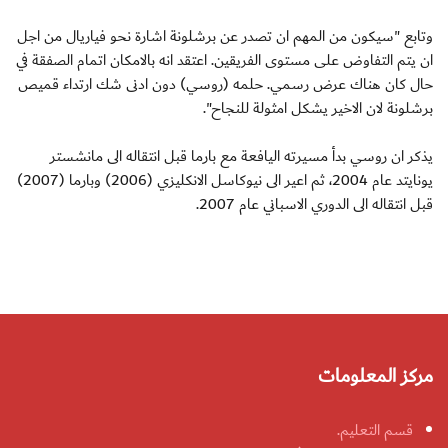
وتابع "سيكون من المهم ان تصدر عن برشلونة اشارة نحو فياريال من اجل
ان يتم التفاوض على مستوى الفريقين. اعتقد انه بالامكان اتمام الصفقة في
حال كان هناك عرض رسمي. حلمه (روسي) دون ادنى شك ارتداء قميص
برشلونة لان الاخير يشكل امثولة للنجاح".
يذكر ان روسي بدأ مسيرته اليافعة مع بارما قبل انتقاله الى مانشستر
يونايتد عام 2004، ثم اعير الى نيوكاسل الانكليزي (2006) وبارما (2007)
قبل انتقاله الى الدوري الاسباني عام 2007.
مركز المعلومات
قسم التعليم.