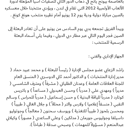
بالعاصمة بيونج يانج في ذهاب الدور الثاني لتصفيات آسيا المؤهلة لدورة
الألعاب الأولمبية 2012 التي تقام في لندن ، ويؤدي منتخبنا خلال معسكره
بالصين مباراة دولية ودية يوم 12 يونيو أمام نظيره منتخب هونغ كونغ .
ويبدأ الفريق تجمعه بدبي يوم السادس من يونيو على أن تغادر البعثة إلى
الصين فجر اليوم التالي عبر مطار دبي الدولي ، وفيما يلي أسماء البعثة
الرسمية للمنتخب :
الجهاز الإداري والفني :
راشد الزعابي عضو مجلس الإدارة ( رئيساً للبعثة ) و محمد عبيد حماد (
مدير إدارة المنتخبات ) و الدكتور أحمد ثاني الدوسري ( المنسق العام
للجنة العلاقات العامة ) وعدنان الطلياني ( مشرفاً ) ومترف الشامسي (
مديراً ) ومهدي علي ( مدرباً ) وحسن العبدولي ( مساعداً ) و باتريس
كوتارد ( مدرباً للياقة البدنية ) و حسن إسماعيل ( مدرباً للحراس ) وسالم
النقبي ( منسقاً إعلاميا ) ولارس والتر ( محللاً ) و جلال الغالي ( طبيباً )
ومحسن بلحوز ( طبيباً للتغذية ) ويوسف سحنون ( معالجاً ) وجوتوليو
داسيلفا وجوليوس جورمان ( مدلكين ) وعلي الساعدي ( مصوراً ) وكيلاني
عبدالمنعم ( مسؤولاً للمهمات ) وصبحي صدقة ( طباخاً ).