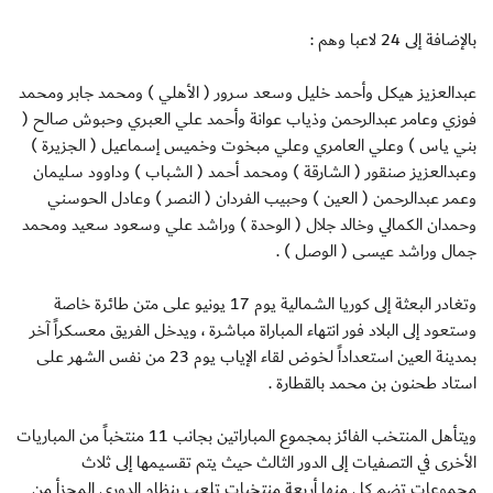
بالإضافة إلى 24 لاعبا وهم :
عبدالعزيز هيكل وأحمد خليل وسعد سرور ( الأهلي ) ومحمد جابر ومحمد
فوزي وعامر عبدالرحمن وذياب عوانة وأحمد علي العبري وحبوش صالح (
بني ياس ) وعلي العامري وعلي مبخوت وخميس إسماعيل ( الجزيرة )
وعبدالعزيز صنقور ( الشارقة ) ومحمد أحمد ( الشباب ) وداوود سليمان
وعمر عبدالرحمن ( العين ) وحبيب الفردان ( النصر ) وعادل الحوسني
وحمدان الكمالي وخالد جلال ( الوحدة ) وراشد علي وسعود سعيد ومحمد
جمال وراشد عيسى ( الوصل ) .
وتغادر البعثة إلى كوريا الشمالية يوم 17 يونيو على متن طائرة خاصة
وستعود إلى البلاد فور انتهاء المباراة مباشرة ، ويدخل الفريق معسكراً آخر
بمدينة العين استعداداً لخوض لقاء الإياب يوم 23 من نفس الشهر على
استاد طحنون بن محمد بالقطارة .
ويتأهل المنتخب الفائز بمجموع المباراتين بجانب 11 منتخباً من المباريات
الأخرى في التصفيات إلى الدور الثالث حيث يتم تقسيمها إلى ثلاث
مجموعات تضم كل منها أربعة منتخبات تلعب بنظام الدوري المجزأ من